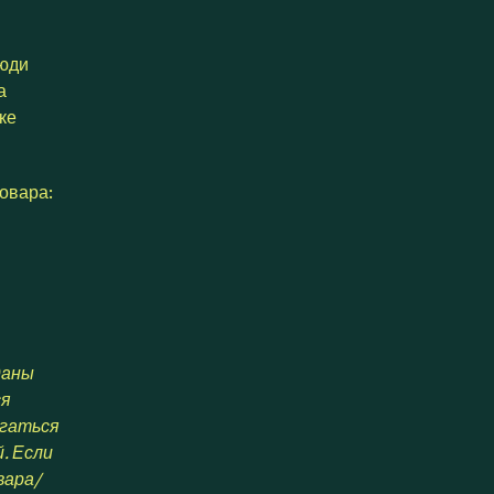
люди
а
ке
овара:
даны
ся
агаться
. Если
вара/