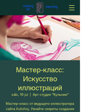
making
teaching
art
Мастер-класс:
Искусство
иллюстраций
sáb, 19 jul
  |  
Арт-студия "Кулычик"
Мастер-класс от ведущего иллюстратора
сайта Kulichiq. Узнайте секреты создания