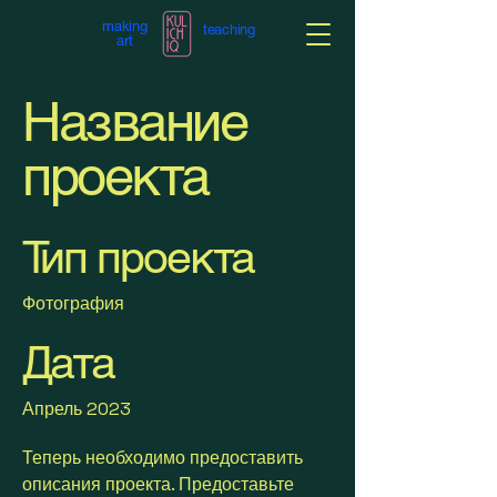
making
teaching
art
Название
проекта
Тип проекта
Фотография
Дата
Апрель 2023
Теперь необходимо предоставить
описания проекта. Предоставьте