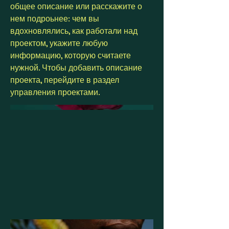
общее описание или расскажите о
нем подроьнее: чем вы
вдохновлялись, как работали над
проектом, укажите любую
информацию, которую считаете
нужной. Чтобы добавить описание
проекта, перейдите в раздел
управления проектами.