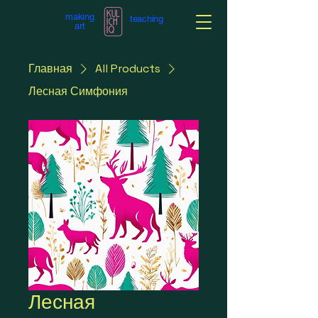
making
teaching
art
Главная
All Products
Лесная Симфония
Лесная