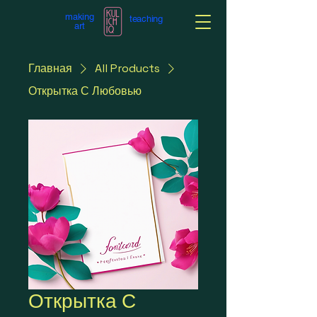
making
teaching
art
Главная
All Products
Открытка С Любовью
Открытка С