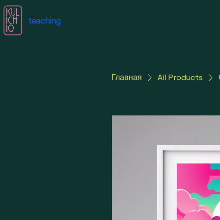
teaching
Главная
All Products