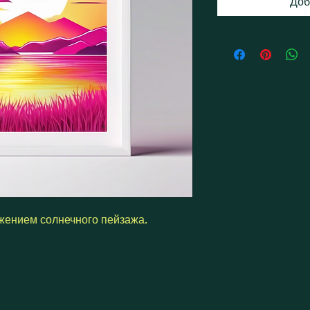
Доб
жением солнечного пейзажа.